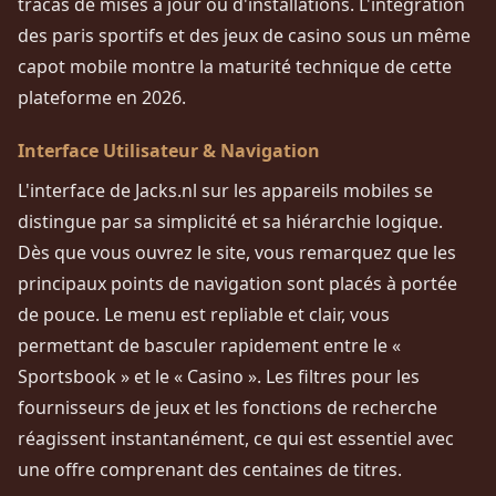
tracas de mises à jour ou d'installations. L'intégration
des paris sportifs et des jeux de casino sous un même
capot mobile montre la maturité technique de cette
plateforme en 2026.
Interface Utilisateur & Navigation
L'interface de Jacks.nl sur les appareils mobiles se
distingue par sa simplicité et sa hiérarchie logique.
Dès que vous ouvrez le site, vous remarquez que les
principaux points de navigation sont placés à portée
de pouce. Le menu est repliable et clair, vous
permettant de basculer rapidement entre le «
Sportsbook » et le « Casino ». Les filtres pour les
fournisseurs de jeux et les fonctions de recherche
réagissent instantanément, ce qui est essentiel avec
une offre comprenant des centaines de titres.