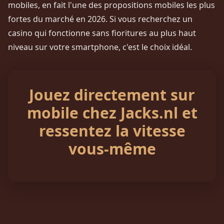
mobiles, en fait l'une des propositions mobiles les plus
fortes du marché en 2026. Si vous recherchez un
casino qui fonctionne sans fioritures au plus haut
niveau sur votre smartphone, c'est le choix idéal.
Jouez directement sur
mobile chez Jacks.nl et
ressentez la vitesse
vous-même