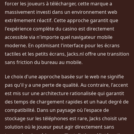
forcer les joueurs à télécharger, cette marque a
massivement investi dans un environnement web
extrêmement réactif. Cette approche garantit que
l'expérience complète du casino est directement
accessible via n'importe quel navigateur mobile
moderne. En optimisant l'interface pour les écrans
tactiles et les petits écrans, Jacks.nl offre une transition
sans friction du bureau au mobile.
Le choix d'une approche basée sur le web ne signifie
pas qu'il y a une perte de qualité. Au contraire, l'accent
est mis sur une architecture rationalisée qui garantit
des temps de chargement rapides et un haut degré de
compatibilité. Dans un paysage où l'espace de
stockage sur les téléphones est rare, Jacks choisit une
solution où le joueur peut agir directement sans