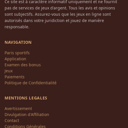
Ce site est à caractère informatif uniquement et ne fournit
pas de services de jeux d'argent. Tous les avis et opinions
sont subjectifs. Assurez-vous que les jeux en ligne sont
autorisés dans votre juridiction et jouez de manière
responsable.
NAVIGATION
Paris sportifs
Application
Examen des bonus
Jeux
Paiements
Politique de Confidentialité
MENTIONS LEGALES
Avertissement
Divulgation d'Affiliation
Contact
Conditions Générales