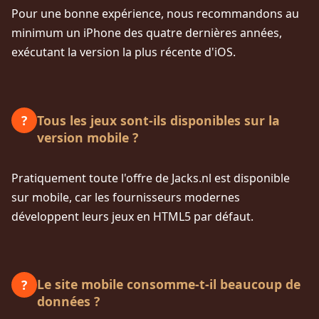
Pour une bonne expérience, nous recommandons au
minimum un iPhone des quatre dernières années,
exécutant la version la plus récente d'iOS.
Tous les jeux sont-ils disponibles sur la
?
version mobile ?
Pratiquement toute l'offre de Jacks.nl est disponible
sur mobile, car les fournisseurs modernes
développent leurs jeux en HTML5 par défaut.
Le site mobile consomme-t-il beaucoup de
?
données ?