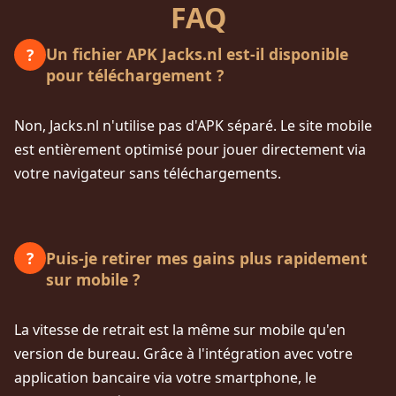
FAQ
Un fichier APK Jacks.nl est-il disponible
?
pour téléchargement ?
Non, Jacks.nl n'utilise pas d'APK séparé. Le site mobile
est entièrement optimisé pour jouer directement via
votre navigateur sans téléchargements.
Puis-je retirer mes gains plus rapidement
?
sur mobile ?
La vitesse de retrait est la même sur mobile qu'en
version de bureau. Grâce à l'intégration avec votre
application bancaire via votre smartphone, le