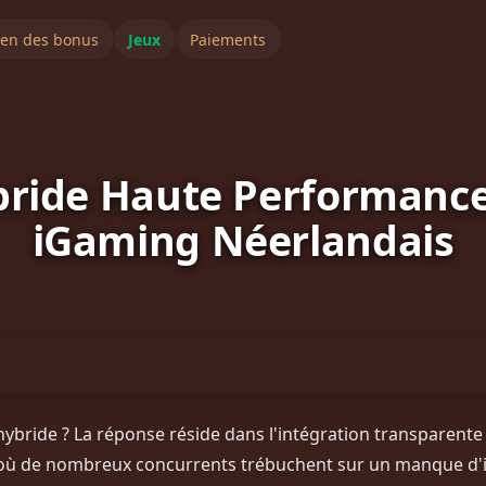
en des bonus
Jeux
Paiements
Hybride Haute Performanc
iGaming Néerlandais
u hybride ? La réponse réside dans l'intégration transparen
où de nombreux concurrents trébuchent sur un manque d'id