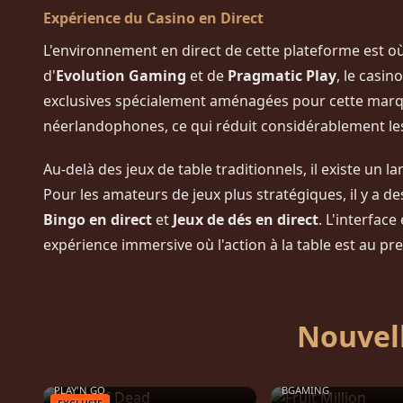
Expérience du Casino en Direct
L'environnement en direct de cette plateforme est où
d'
Evolution Gaming
et de
Pragmatic Play
, le casi
exclusives spécialement aménagées pour cette marqu
néerlandophones, ce qui réduit considérablement les b
Au-delà des jeux de table traditionnels, il existe un l
Pour les amateurs de jeux plus stratégiques, il y a
Bingo en direct
et
Jeux de dés en direct
. L'interfac
expérience immersive où l'action à la table est au pr
Nouvell
BOOK OF DEAD
FRUIT MILLION
PLAY'N GO
BGAMING