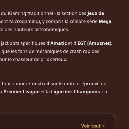
é du iGaming traditionnel - la section des
Jeux de
nt Microgaming), y compris la célèbre série
Mega
dre des hauteurs astronomiques.
 jackpots spécifiques d'
Amatic
et d'
EGT (Amusnet)
.
en que les fans de mécaniques de crash rapides
ur le chasseur de prix sérieux.
fonctionner. Construit sur le moteur éprouvé de
la
Premier League
et la
Ligue des Champions
. La
Voir tout