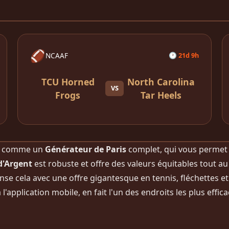
🏈
NCAAF
🕐 21d 9h
TCU Horned
North Carolina
VS
Frogs
Tar Heels
es comme un
Générateur de Paris
complet, qui vous permet 
d'Argent
est robuste et offre des valeurs équitables tout au
se cela avec une offre gigantesque en tennis, fléchettes 
l'application mobile, en fait l'un des endroits les plus effic