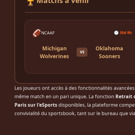
🏆
Matchs à venir
🏈
NCAAF
🕐 35d 9h
Michigan
Oklahoma
VS
Wolverines
Sooners
Les joueurs ont accès à des fonctionnalités avancé
même match en un pari unique. La fonction
Retrait 
Paris sur l'eSports
disponibles, la plateforme compen
convivialité du sportsbook, tant sur le bureau que via 