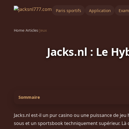
Paris sportifs
Application
Exam
Home
/
Articles
/
Jeux
Jacks.nl : Le 
Sommaire
Jacks.nl est-il un pur casino ou une puissance de je
sous et un sportsbook techniquement supérieur. Là 