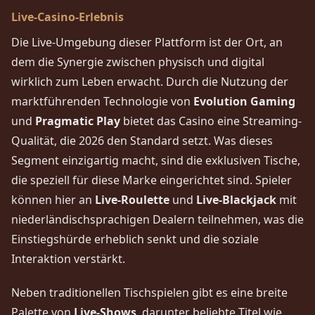
Live-Casino-Erlebnis
Die Live-Umgebung dieser Plattform ist der Ort, an
dem die Synergie zwischen physisch und digital
wirklich zum Leben erwacht. Durch die Nutzung der
marktführenden Technologie von
Evolution Gaming
und
Pragmatic Play
bietet das Casino eine Streaming-
Qualität, die 2026 den Standard setzt. Was dieses
Segment einzigartig macht, sind die exklusiven Tische,
die speziell für diese Marke eingerichtet sind. Spieler
können hier an
Live-Roulette
und
Live-Blackjack
mit
niederländischsprachigen Dealern teilnehmen, was die
Einstiegshürde erheblich senkt und die soziale
Interaktion verstärkt.
Neben traditionellen Tischspielen gibt es eine breite
Palette von
Live-Shows
, darunter beliebte Titel wie