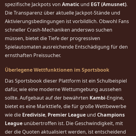
spezifische Jackpots von
Amatic
und
EGT (Amusnet)
.
Die Transparenz über aktuelle Jackpot-Stände und
Aktivierungsbedingungen ist vorbildlich. Obwohl Fans
schneller Crash-Mechaniken anderswo suchen
müssen, bietet die Tiefe der progressiven
Spielautomaten ausreichende Entschädigung für den
ernsthaften Preissucher.
Überlegene Wettfunktionen im Sportsbook
Das Sportsbook dieser Plattform ist ein Schulbeispiel
dafür, wie eine moderne Wettumgebung aussehen
sollte. Aufgebaut auf der bewährten
Kambi
-Engine,
bietet es eine Markttiefe, die für große Wettbewerbe
wie die
Eredivisie
,
Premier League
und
Champions
League
unübertroffen ist. Die Geschwindigkeit, mit
der die Quoten aktualisiert werden, ist entscheidend