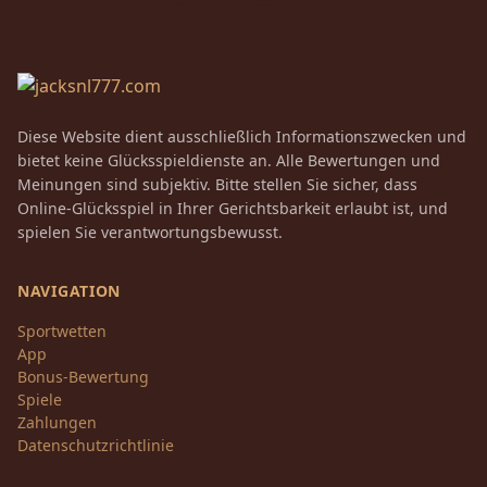
Diese Website dient ausschließlich Informationszwecken und
bietet keine Glücksspieldienste an. Alle Bewertungen und
Meinungen sind subjektiv. Bitte stellen Sie sicher, dass
Online-Glücksspiel in Ihrer Gerichtsbarkeit erlaubt ist, und
spielen Sie verantwortungsbewusst.
NAVIGATION
Sportwetten
App
Bonus-Bewertung
Spiele
Zahlungen
Datenschutzrichtlinie