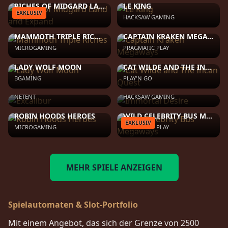
RICHES OF MIDGARD LAND AND EXPAND
LE KING
EXKLUSIV
NETENT
HACKSAW GAMING
MAMMOTH TRIPLE RICHES
CAPTAIN KRAKEN MEGAWAYS
MICROGAMING
PRAGMATIC PLAY
LADY WOLF MOON
СAT WILDE AND THE INCAN QUEST
BGAMING
PLAY'N GO
EXCALIBUR
IMMORTAL DESIRE
NETENT
HACKSAW GAMING
ROBIN HOODS HEROES
WILD CELEBRITY BUS MEGAWAYS
EXKLUSIV
MICROGAMING
PRAGMATIC PLAY
MEHR SPIELE ANZEIGEN
Spielautomaten & Slot-Portfolio
Mit einem Angebot, das sich der Grenze von 2500