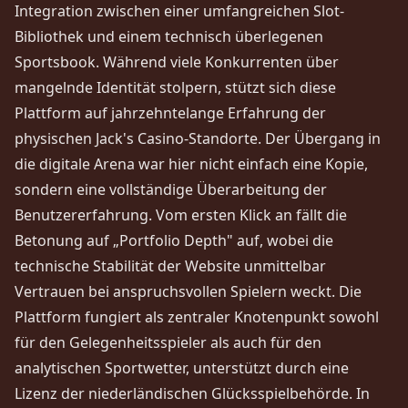
Integration zwischen einer umfangreichen Slot-
Bibliothek und einem technisch überlegenen
Sportsbook. Während viele Konkurrenten über
mangelnde Identität stolpern, stützt sich diese
Plattform auf jahrzehntelange Erfahrung der
physischen Jack's Casino-Standorte. Der Übergang in
die digitale Arena war hier nicht einfach eine Kopie,
sondern eine vollständige Überarbeitung der
Benutzererfahrung. Vom ersten Klick an fällt die
Betonung auf „Portfolio Depth" auf, wobei die
technische Stabilität der Website unmittelbar
Vertrauen bei anspruchsvollen Spielern weckt. Die
Plattform fungiert als zentraler Knotenpunkt sowohl
für den Gelegenheitsspieler als auch für den
analytischen Sportwetter, unterstützt durch eine
Lizenz der niederländischen Glücksspielbehörde. In