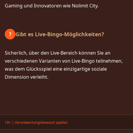
Gaming und Innovatoren wie Nolimit City.
Gibt es Live-Bingo-Möglichkeiten?
?
Sicherlich, über den Live-Bereich können Sie an
verschiedenen Varianten von Live-Bingo teilnehmen,
was dem Glücksspiel eine einzigartige soziale
Dimension verleiht.
18+ | Verantwortungsbewusst spielen