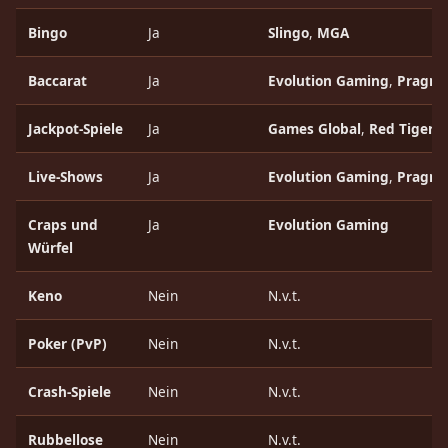
Bingo
Ja
Slingo
,
MGA
Baccarat
Ja
Evolution Gaming
,
Pragma
Jackpot-Spiele
Ja
Games Global
,
Red Tiger 
Live-Shows
Ja
Evolution Gaming
,
Pragma
Craps und
Ja
Evolution Gaming
Würfel
Keno
Nein
N.v.t.
Poker (PvP)
Nein
N.v.t.
Crash-Spiele
Nein
N.v.t.
Rubbellose
Nein
N.v.t.