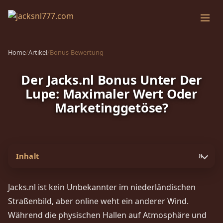
Home
/
Artikel
/
Bonus-Bewertung
Der Jacks.nl Bonus Unter Der
Lupe: Maximaler Wert Oder
Marketinggetöse?
Inhalt
8
Jacks.nl ist kein Unbekannter im niederländischen
Straßenbild, aber online weht ein anderer Wind.
Während die physischen Hallen auf Atmosphäre und