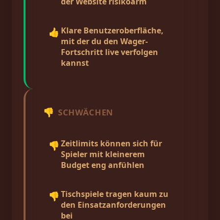
der Website risikoarm
Klare Benutzeroberfläche,
👍
mit der du den Wager-
Fortschritt live verfolgen
kannst
👎
SCHWÄCHEN
Zeitlimits können sich für
👎
Spieler mit kleinerem
Budget eng anfühlen
Tischspiele tragen kaum zu
👎
den Einsatzanforderungen
bei