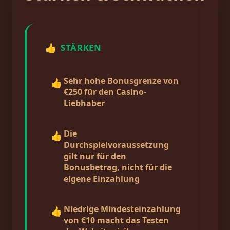
👍
STÄRKEN
Sehr hohe Bonusgrenze von
👍
€250 für den Casino-
Liebhaber
Die
👍
Durchspielvoraussetzung
gilt nur für den
Bonusbetrag, nicht für die
eigene Einzahlung
Niedrige Mindesteinzahlung
👍
von €10 macht das Testen