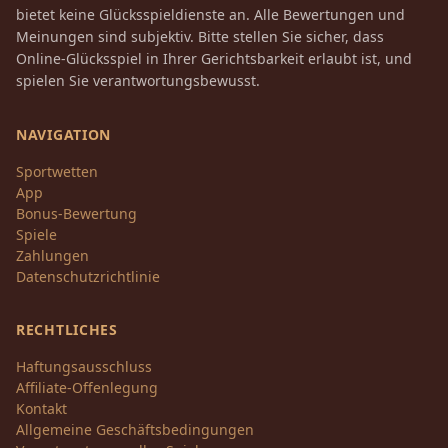
bietet keine Glücksspieldienste an. Alle Bewertungen und
Meinungen sind subjektiv. Bitte stellen Sie sicher, dass
Online-Glücksspiel in Ihrer Gerichtsbarkeit erlaubt ist, und
spielen Sie verantwortungsbewusst.
NAVIGATION
Sportwetten
App
Bonus-Bewertung
Spiele
Zahlungen
Datenschutzrichtlinie
RECHTLICHES
Haftungsausschluss
Affiliate-Offenlegung
Kontakt
Allgemeine Geschäftsbedingungen