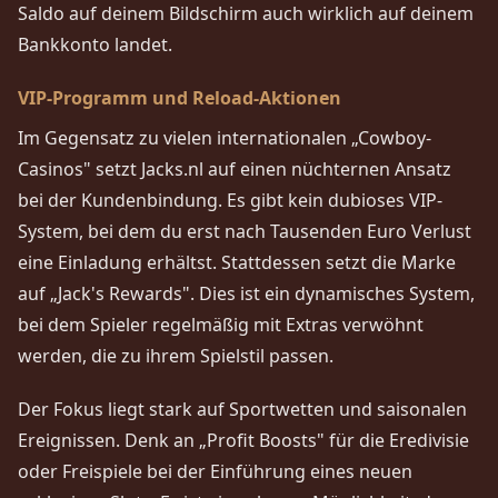
Saldo auf deinem Bildschirm auch wirklich auf deinem
Bankkonto landet.
VIP-Programm und Reload-Aktionen
Im Gegensatz zu vielen internationalen „Cowboy-
Casinos" setzt Jacks.nl auf einen nüchternen Ansatz
bei der Kundenbindung. Es gibt kein dubioses VIP-
System, bei dem du erst nach Tausenden Euro Verlust
eine Einladung erhältst. Stattdessen setzt die Marke
auf „Jack's Rewards". Dies ist ein dynamisches System,
bei dem Spieler regelmäßig mit Extras verwöhnt
werden, die zu ihrem Spielstil passen.
Der Fokus liegt stark auf Sportwetten und saisonalen
Ereignissen. Denk an „Profit Boosts" für die Eredivisie
oder Freispiele bei der Einführung eines neuen