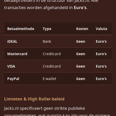
betaalproviders in de structuur van Jacks.nl. Alle
transacties worden afgehandeld in
Euro's
.
Betaalmethode
Type
Kosten
Valuta
iDEAL
Bank
Geen
Euro's
Mastercard
Creditcard
Geen
Euro's
VISA
Creditcard
Geen
Euro's
PayPal
E-wallet
Geen
Euro's
Limieten & High Roller-beleid
Jacks.nl specificeert geen strikte publieke
opnamelimieten, wat gunstig kan zijn voor de grotere